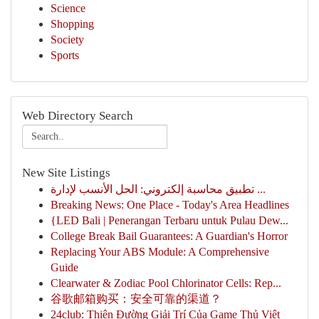
Science
Shopping
Society
Sports
Web Directory Search
New Site Listings
تطبيق محاسبة إلكتروني: الحل الأنسب لإدارة ...
Breaking News: One Place - Today's Area Headlines
{LED Bali | Penerangan Terbaru untuk Pulau Dew...
College Break Bail Guarantees: A Guardian's Horror
Replacing Your ABS Module: A Comprehensive
Guide
Clearwater & Zodiac Pool Chlorinator Cells: Rep...
谷歌邮箱购买：安全可靠的渠道？
24club: Thiên Đường Giải Trí Của Game Thủ Việt